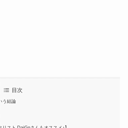
目次
いう結論
ンタリスト DaiGoさんもオススメ♪】