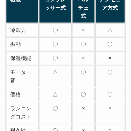
ッサー式
チェ
ア方式
式
冷却力
〇
×
△
振動
〇
〇
〇
保湿機能
〇
×
×
モーター
△
〇
〇
音
価格
△
〇
〇
ランニン
〇
×
×
グコスト
耐久性
〇
×
△