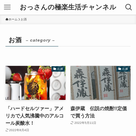
おっさんの極楽生活チャンネル
ホーム
お酒
お酒
– category –
お酒
お酒
「ハードセルツァー」アメ
森伊蔵 伝説の焼酎!!定価
リカで人気沸騰中のアルコ
で買う方法
ール炭酸水！
2022年5月11日
2022年8月4日